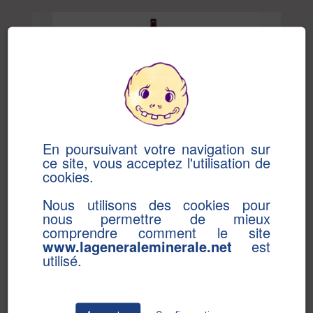
En poursuivant votre navigation sur
ce site, vous acceptez l'utilisation de
cookies.
Nous utilisons des cookies pour
nous permettre de mieux
comprendre comment le site
www.lageneraleminerale.net
est
TITLE :
SEA DANGER
utilisé.
ARTIST :
BEN SANAIR
ARTIST : BEN SANAIR
22 X 42 CM
2 COLORS
20 COPIES
FEDRIGONI 260 GRM IVORY PAPER